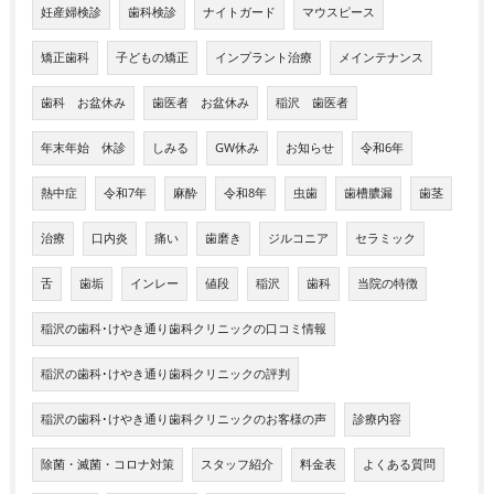
妊産婦検診
歯科検診
ナイトガード
マウスピース
矯正歯科
子どもの矯正
インプラント治療
メインテナンス
歯科 お盆休み
歯医者 お盆休み
稲沢 歯医者
年末年始 休診
しみる
GW休み
お知らせ
令和6年
熱中症
令和7年
麻酔
令和8年
虫歯
歯槽膿漏
歯茎
治療
口内炎
痛い
歯磨き
ジルコニア
セラミック
舌
歯垢
インレー
値段
稲沢
歯科
当院の特徴
稲沢の歯科･けやき通り歯科クリニックの口コミ情報
稲沢の歯科･けやき通り歯科クリニックの評判
稲沢の歯科･けやき通り歯科クリニックのお客様の声
診療内容
除菌・滅菌・コロナ対策
スタッフ紹介
料金表
よくある質問