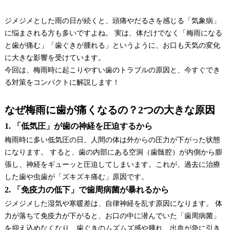
ジメジメとした雨の日が続くと、頭痛やだるさを感じる「気象病」
に悩まされる方も多いですよね。 実は、体だけでなく「梅雨になる
と歯が痛む」「歯ぐきが腫れる」というように、お口も天気の変化
に大きな影響を受けています。
今回は、梅雨時に起こりやすい歯のトラブルの原因と、今すぐでき
る対策をコンパクトに解説します！
なぜ梅雨に歯が痛くなるの？2つの大きな原因
1. 「低気圧」が歯の神経を圧迫するから
梅雨時に多い低気圧の日、人間の体は外からの圧力が下がった状態
になります。 すると、歯の内部にある空洞（歯髄腔）が内側から膨
張し、神経をギューッと圧迫してしまいます。これが、過去に治療
した歯や虫歯が「ズキズキ痛む」原因です。
2. 「免疫力の低下」で歯周病菌が暴れるから
ジメジメした湿気や寒暖差は、自律神経を乱す原因になります。 体
力が落ちて免疫力が下がると、お口の中に潜んでいた「歯周病菌」
を抑え込めなくなり、歯ぐきのムズムズ感や腫れ、出血が急に引き