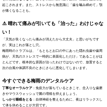
起こされます。また、ストレスから無意識に「歯を噛み締めて」顎
が痛くなることも。
⚠️ 晴れて痛みが引いても「治った」わけじゃな
い！
「天気が良くなったら痛みが消えたから大丈夫」と思いがちです
が、実はこれが落とし穴。
梅雨時のトラブルは、「もともとお口の中にあった隠れ虫歯や歯周
病が、天気のストレスで一時的に表面化しただけ」であることがほ
とんどです。根本的な原因が治ったわけではないので、放置すると
次の台風や体調不良のときにさらに悪化してしまいます。
今すぐできる梅雨のデンタルケア
丁寧なオーラルケア
：免疫力が落ちているときこそ、念入りな歯磨
きやマウスウォッシュで菌の増殖を抑えましょう。
しっかり睡眠をとる
：自律神経を整えるために、夜はリラックスし
て体を休めることが大切です。