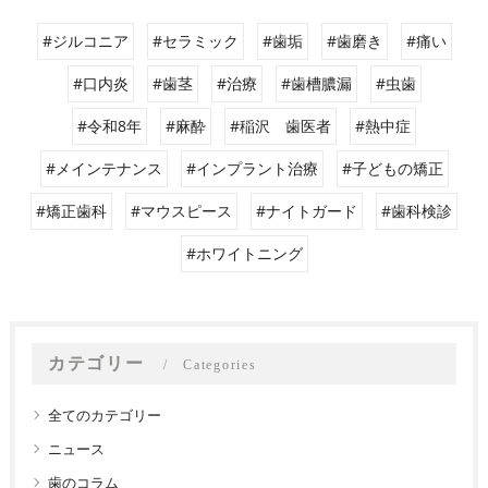
#ジルコニア
#セラミック
#歯垢
#歯磨き
#痛い
#口内炎
#歯茎
#治療
#歯槽膿漏
#虫歯
#令和8年
#麻酔
#稲沢 歯医者
#熱中症
#メインテナンス
#インプラント治療
#子どもの矯正
#矯正歯科
#マウスピース
#ナイトガード
#歯科検診
#ホワイトニング
カテゴリー
Categories
全てのカテゴリー
ニュース
歯のコラム