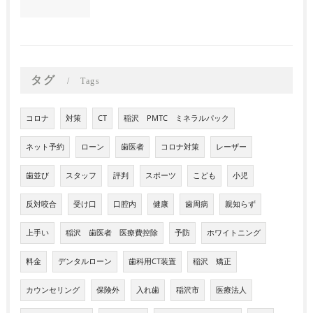
タグ
Tags
コロナ
対策
CT
稲沢 PMTC ミネラルパック
ネット予約
ローン
歯医者
コロナ対策
レーザー
歯並び
スタッフ
評判
スポーツ
こども
小児
反対咬合
受け口
口腔内
健康
歯周病
親知らず
上手い
稲沢 歯医者 医療費控除
予防
ホワイトニング
料金
デンタルローン
歯科用CT装置
稲沢 矯正
カウンセリング
保険外
入れ歯
稲沢市
医療法人