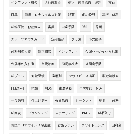
インプラント相談
入れ歯相談
稲沢 歯周治療 評判
歯石
口臭
新型コロナウイルス対策
滅菌
歯の脱臼
稲沢 歯科
歯科医院 お盆休み
審美
虫歯予防
登山
忍耐
スポーツマウスガード
定期検診
フッ素
小児歯科
歯科用拡大鏡
矯正相談
インプラント
金属バネのない入れ歯
金属床の入れ歯
自費治療
歯周病検査
歯周病予防
歯ブラシ
知覚過敏
歯磨剤
マウスピース矯正
顕微鏡検査
口腔外科
抜歯
神経
歯磨き粉
年末年始 休み
一般歯科
仕上げ磨き
虫歯治療
シーラント
稲沢 歯科
歯肉炎
ブラッシング
スケーリング
PMTC
歯石取り
新型コロナウイルス感染症
音波ブラシ
ホワイト二ング
国府宮