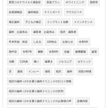
新型コロナウイルス感染症
音波ブラシ
ホワイト二ング
国府宮
妊産婦検診
歯科検診
ナイトガード
マウスピース
矯正歯科
子どもの矯正
インプラント治療
メインテナンス
歯科 お盆休み
歯医者 お盆休み
稲沢 歯医者
年末年始 休診
しみる
GW休み
お知らせ
令和6年
熱中症
令和7年
麻酔
令和8年
虫歯
歯槽膿漏
歯茎
治療
口内炎
痛い
歯磨き
ジルコニア
セラミック
舌
歯垢
インレー
値段
稲沢
歯科
当院の特徴
稲沢の歯科･けやき通り歯科クリニックの口コミ情報
稲沢の歯科･けやき通り歯科クリニックの評判
稲沢の歯科･けやき通り歯科クリニックのお客様の声
診療内容