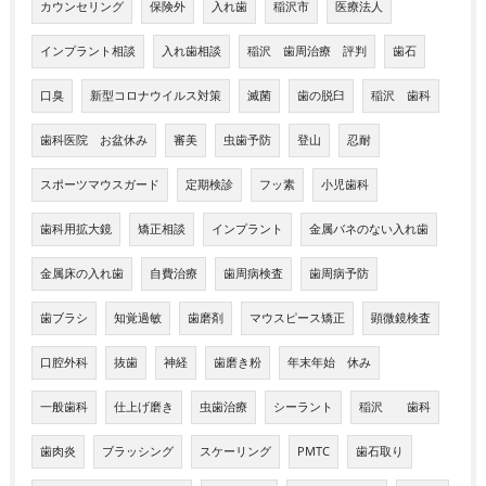
カウンセリング
保険外
入れ歯
稲沢市
医療法人
インプラント相談
入れ歯相談
稲沢 歯周治療 評判
歯石
口臭
新型コロナウイルス対策
滅菌
歯の脱臼
稲沢 歯科
歯科医院 お盆休み
審美
虫歯予防
登山
忍耐
スポーツマウスガード
定期検診
フッ素
小児歯科
歯科用拡大鏡
矯正相談
インプラント
金属バネのない入れ歯
金属床の入れ歯
自費治療
歯周病検査
歯周病予防
歯ブラシ
知覚過敏
歯磨剤
マウスピース矯正
顕微鏡検査
口腔外科
抜歯
神経
歯磨き粉
年末年始 休み
一般歯科
仕上げ磨き
虫歯治療
シーラント
稲沢 歯科
歯肉炎
ブラッシング
スケーリング
PMTC
歯石取り