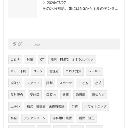
2026/07/27
その水分補給、歯にはNGかも？夏のデンタルケアQ&A
タグ
Tags
コロナ
対策
CT
稲沢 PMTC ミネラルパック
ネット予約
ローン
歯医者
コロナ対策
レーザー
歯並び
スタッフ
評判
スポーツ
こども
小児
反対咬合
受け口
口腔内
健康
歯周病
親知らず
上手い
稲沢 歯医者 医療費控除
予防
ホワイトニング
料金
デンタルローン
歯科用CT装置
稲沢 矯正