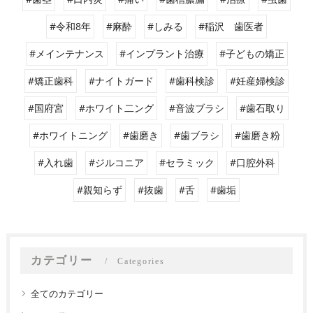
#令和8年
#麻酔
#しみる
#稲沢 歯医者
#メインテナンス
#インプラント治療
#子どもの矯正
#矯正歯科
#ナイトガード
#歯科検診
#妊産婦検診
#国府宮
#ホワイト二ング
#音波ブラシ
#歯石取り
#ホワイトニング
#歯磨き
#歯ブラシ
#歯磨き粉
#入れ歯
#ジルコニア
#セラミック
#口腔外科
#親知らず
#抜歯
#舌
#歯垢
カテゴリー
Categories
全てのカテゴリー