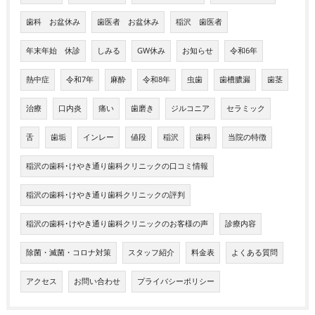
歯科 お盆休み
歯医者 お盆休み
稲沢 歯医者
年末年始 休診
しみる
GW休み
お知らせ
令和6年
熱中症
令和7年
麻酔
令和8年
虫歯
歯槽膿漏
歯茎
治療
口内炎
痛い
歯磨き
ジルコニア
セラミック
舌
歯垢
インレー
値段
稲沢
歯科
当院の特徴
稲沢の歯科･けやき通り歯科クリニックの口コミ情報
稲沢の歯科･けやき通り歯科クリニックの評判
稲沢の歯科･けやき通り歯科クリニックのお客様の声
診療内容
除菌・滅菌・コロナ対策
スタッフ紹介
料金表
よくある質問
アクセス
お問い合わせ
プライバシーポリシー