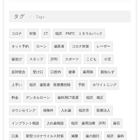
タグ
Tags
コロナ
対策
CT
稲沢 PMTC ミネラルパック
ネット予約
ローン
歯医者
コロナ対策
レーザー
歯並び
スタッフ
評判
スポーツ
こども
小児
反対咬合
受け口
口腔内
健康
歯周病
親知らず
上手い
稲沢 歯医者 医療費控除
予防
ホワイトニング
料金
デンタルローン
歯科用CT装置
稲沢 矯正
カウンセリング
保険外
入れ歯
稲沢市
医療法人
インプラント相談
入れ歯相談
稲沢 歯周治療 評判
歯石
口臭
新型コロナウイルス対策
滅菌
歯の脱臼
稲沢 歯科