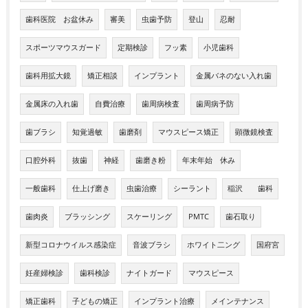
歯科医院 お盆休み
審美
虫歯予防
登山
忍耐
スポーツマウスガード
定期検診
フッ素
小児歯科
歯科用拡大鏡
矯正相談
インプラント
金属バネのない入れ歯
金属床の入れ歯
自費治療
歯周病検査
歯周病予防
歯ブラシ
知覚過敏
歯磨剤
マウスピース矯正
顕微鏡検査
口腔外科
抜歯
神経
歯磨き粉
年末年始 休み
一般歯科
仕上げ磨き
虫歯治療
シーラント
稲沢 歯科
歯肉炎
ブラッシング
スケーリング
PMTC
歯石取り
新型コロナウイルス感染症
音波ブラシ
ホワイト二ング
国府宮
妊産婦検診
歯科検診
ナイトガード
マウスピース
矯正歯科
子どもの矯正
インプラント治療
メインテナンス