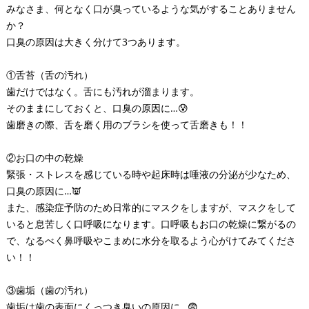
みなさま、何となく口が臭っているような気がすることありません
か？
口臭の原因は大きく分けて3つあります。
①舌苔（舌の汚れ）
歯だけではなく。舌にも汚れが溜まります。
そのままにしておくと、口臭の原因に…😰
歯磨きの際、舌を磨く用のブラシを使って舌磨きも！！
②お口の中の乾燥
緊張・ストレスを感じている時や起床時は唾液の分泌が少なため、
口臭の原因に…👿
また、感染症予防のため日常的にマスクをしますが、マスクをして
いると息苦しく口呼吸になります。口呼吸もお口の乾燥に繋がるの
で、なるべく鼻呼吸やこまめに水分を取るよう心がけてみてくださ
い！！
③歯垢（歯の汚れ）
歯垢は歯の表面にくっつき臭いの原因に…😨