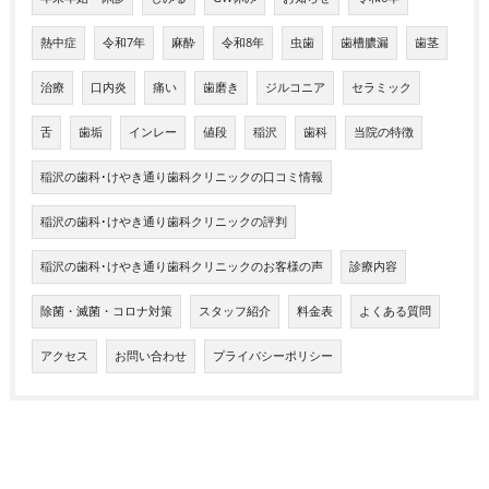
熱中症
令和7年
麻酔
令和8年
虫歯
歯槽膿漏
歯茎
治療
口内炎
痛い
歯磨き
ジルコニア
セラミック
舌
歯垢
インレー
値段
稲沢
歯科
当院の特徴
稲沢の歯科･けやき通り歯科クリニックの口コミ情報
稲沢の歯科･けやき通り歯科クリニックの評判
稲沢の歯科･けやき通り歯科クリニックのお客様の声
診療内容
除菌・滅菌・コロナ対策
スタッフ紹介
料金表
よくある質問
アクセス
お問い合わせ
プライバシーポリシー