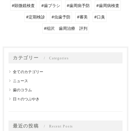
#顕微鏡検査
#歯ブラシ
#歯周病予防
#歯周病検査
#定期検診
#虫歯予防
#審美
#口臭
#稲沢 歯周治療 評判
カテゴリー
Categories
全てのカテゴリー
ニュース
歯のコラム
日々のつぶやき
最近の投稿
Recent Posts