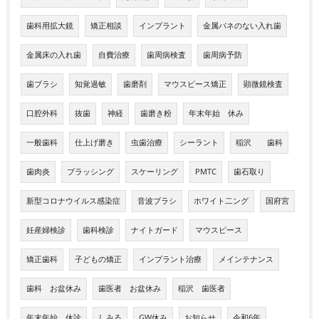
歯科用拡大鏡
矯正相談
インプラント
金属バネのない入れ歯
金属床の入れ歯
自費治療
歯周病検査
歯周病予防
歯ブラシ
知覚過敏
歯磨剤
マウスピース矯正
顕微鏡検査
口腔外科
抜歯
神経
歯磨き粉
年末年始 休み
一般歯科
仕上げ磨き
虫歯治療
シーラント
稲沢 歯科
歯肉炎
ブラッシング
スケーリング
PMTC
歯石取り
新型コロナウイルス感染症
音波ブラシ
ホワイト二ング
国府宮
妊産婦検診
歯科検診
ナイトガード
マウスピース
矯正歯科
子どもの矯正
インプラント治療
メインテナンス
歯科 お盆休み
歯医者 お盆休み
稲沢 歯医者
年末年始 休診
しみる
GW休み
お知らせ
令和6年