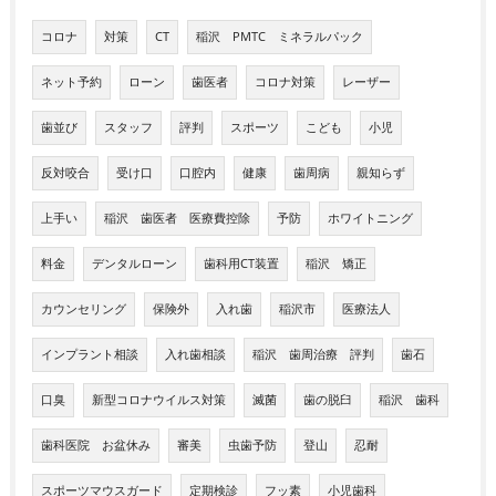
コロナ
対策
CT
稲沢 PMTC ミネラルパック
ネット予約
ローン
歯医者
コロナ対策
レーザー
歯並び
スタッフ
評判
スポーツ
こども
小児
反対咬合
受け口
口腔内
健康
歯周病
親知らず
上手い
稲沢 歯医者 医療費控除
予防
ホワイトニング
料金
デンタルローン
歯科用CT装置
稲沢 矯正
カウンセリング
保険外
入れ歯
稲沢市
医療法人
インプラント相談
入れ歯相談
稲沢 歯周治療 評判
歯石
口臭
新型コロナウイルス対策
滅菌
歯の脱臼
稲沢 歯科
歯科医院 お盆休み
審美
虫歯予防
登山
忍耐
スポーツマウスガード
定期検診
フッ素
小児歯科