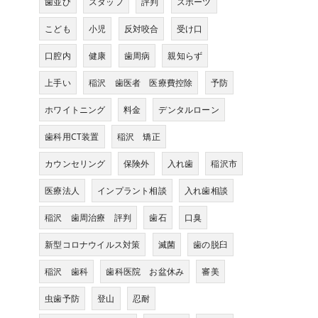
歯並び
スタッフ
評判
スポーツ
こども
小児
反対咬合
受け口
口腔内
健康
歯周病
親知らず
上手い
稲沢 歯医者 医療費控除
予防
ホワイトニング
料金
デンタルローン
歯科用CT装置
稲沢 矯正
カウンセリング
保険外
入れ歯
稲沢市
医療法人
インプラント相談
入れ歯相談
稲沢 歯周治療 評判
歯石
口臭
新型コロナウイルス対策
滅菌
歯の脱臼
稲沢 歯科
歯科医院 お盆休み
審美
虫歯予防
登山
忍耐