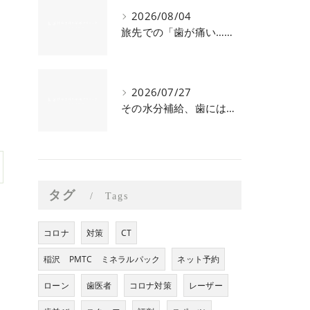
2026/08/04
旅先での「歯が痛い…！」夏休みのあるあるトラブル
2026/07/27
その水分補給、歯にはNGかも？夏のデンタルケアQ&A
タグ
Tags
コロナ
対策
CT
稲沢 PMTC ミネラルパック
ネット予約
ローン
歯医者
コロナ対策
レーザー