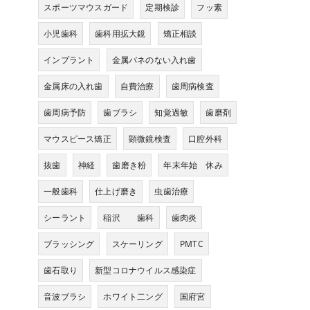
スポーツマウスガード
定期検診
フッ素
小児歯科
歯科用拡大鏡
矯正相談
インプラント
金属バネのない入れ歯
金属床の入れ歯
自費治療
歯周病検査
歯周病予防
歯ブラシ
知覚過敏
歯磨剤
マウスピース矯正
顕微鏡検査
口腔外科
抜歯
神経
歯磨き粉
年末年始 休み
一般歯科
仕上げ磨き
虫歯治療
シーラント
稲沢 歯科
歯肉炎
ブラッシング
スケーリング
PMTC
歯石取り
新型コロナウイルス感染症
音波ブラシ
ホワイト二ング
国府宮