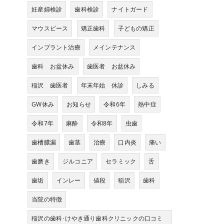
妊産婦検診
歯科検診
ナイトガード
マウスピース
矯正歯科
子どもの矯正
インプラント治療
メインテナンス
歯科 お盆休み
歯医者 お盆休み
稲沢 歯医者
年末年始 休診
しみる
GW休み
お知らせ
令和6年
熱中症
令和7年
麻酔
令和8年
虫歯
歯槽膿漏
歯茎
治療
口内炎
痛い
歯磨き
ジルコニア
セラミック
舌
歯垢
インレー
値段
稲沢
歯科
当院の特徴
稲沢の歯科･けやき通り歯科クリニックの口コミ